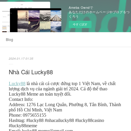
Ameba Owndで
あなただけのホームページやブログをつ
くろう
今すぐ試す
Blog
2024.01.17 01:35
Nhà Cái Lucky88